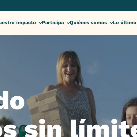
uestro impacto
Participa
Quiénes somos
Lo último
do
os
sin límit