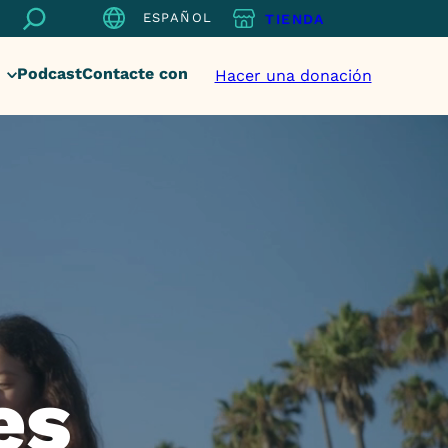
Buscar
ESPAÑOL
TIENDA
en
Podcast
Contacte con
Hacer una donación
es